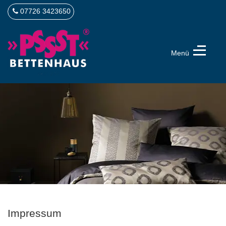
07726 3423650
Menü
PSSST
Bettenhaus
Bad
Dürrheim
Impressum