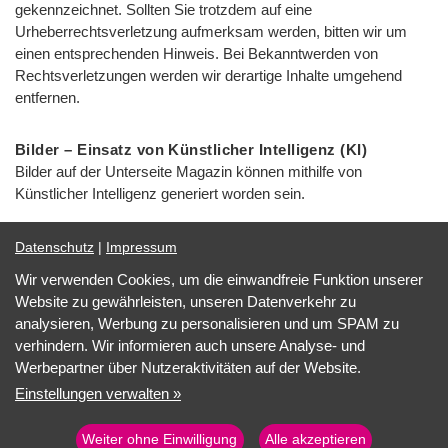
gekennzeichnet. Sollten Sie trotzdem auf eine
Urheberrechtsverletzung aufmerksam werden, bitten wir um
einen entsprechenden Hinweis. Bei Bekanntwerden von
Rechtsverletzungen werden wir derartige Inhalte umgehend
entfernen.
Bilder – Einsatz von Künstlicher Intelligenz (KI)
Bilder auf der Unterseite Magazin können mithilfe von
Künstlicher Intelligenz generiert worden sein.
Datenschutz
|
Impressum
Wir verwenden Cookies, um die einwandfreie Funktion unserer
Impressum
Website zu gewährleisten, unseren Datenverkehr zu
Datenschutz
analysieren, Werbung zu personalisieren und um SPAM zu
Barrierefreiheit
verhindern. Wir informieren auch unsere Analyse- und
Cookie Einstellungen
Werbepartner über Nutzeraktivitäten auf der Website.
Marketing by
WinLocal
Einstellungen verwalten »
Weiter ohne Einwilligung
Alle akzeptieren