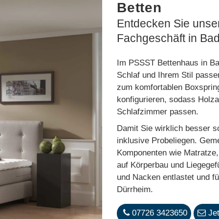
Betten
Entdecken Sie unser
Fachgeschäft in Ba
Im PSSST Bettenhaus in Bad
Schlaf und Ihrem Stil passe
zum komfortablen Boxspringb
konfigurieren, sodass Holza
Schlafzimmer passen.
Damit Sie wirklich besser sc
inklusive Probeliegen. Gem
Komponenten wie Matratze,
auf Körperbau und Liegegef
und Nacken entlastet und fü
Dürrheim.
07726 3423650
Je