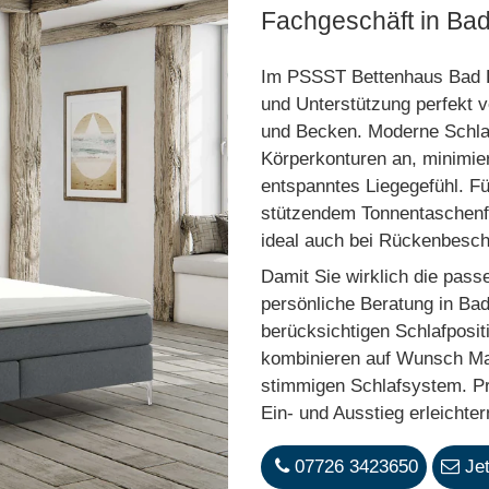
Fachgeschäft in Ba
Im PSSST Bettenhaus Bad Dü
und Unterstützung perfekt 
und Becken. Moderne Schla
Körperkonturen an, minimie
entspanntes Liegegefühl. Fü
stützendem Tonnentaschenf
ideal auch bei Rückenbesc
Damit Sie wirklich die pass
persönliche Beratung in Bad
berücksichtigen Schlafposi
kombinieren auf Wunsch Mat
stimmigen Schlafsystem. Pr
Ein- und Ausstieg erleichter
07726 3423650
Je