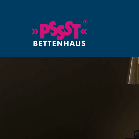
PSSST
Bettenhaus
Bad
Dürrheim