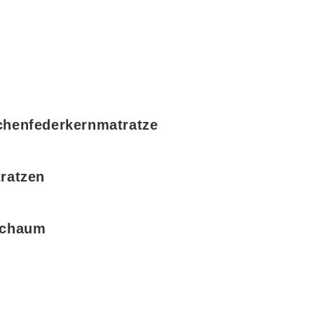
chenfederkernmatratze
ratzen
schaum
m