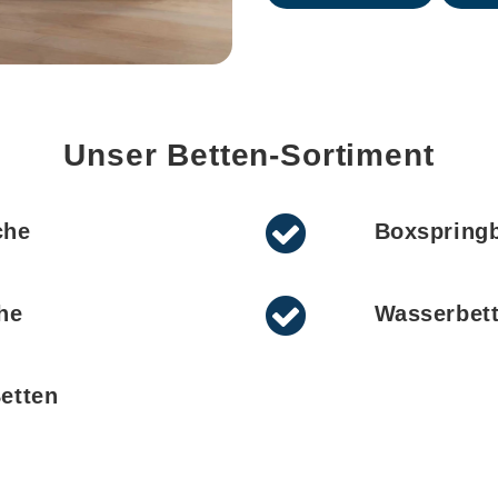
Unser Betten-Sortiment
che
Boxspringb
he
Wasserbet
Betten